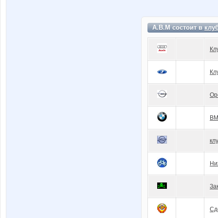
A.B.M состоит в
клу
Кл
Кл
Op
BM
кл
Ни
За
Сд