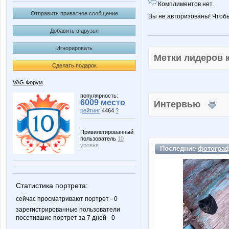
Комплиментов нет.
Отправить приватное сообщение
Вы не авторизованы! Чтоб
Добавить в друзья
Игнорировать
Метки лидеров
Сделать подарок
VAG Форум
популярность:
6009 место
Интервью
рейтинг
4464
?
Привилегированный
пользователь
10
уровня
Последние
фотогра
Статистика портрета:
сейчас просматривают портрет - 0
зарегистрированные пользователи
посетившие портрет за 7 дней - 0